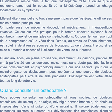
La différence réside dans le fait que l’ostéopathie traite la cause qu’elle
recherche dans tout le corps, là où la kinésithérapie prend en charge
localement les symptômes.
Elle est dite « manuelle », tout simplement parce-que l'ostéopathe utilise ses
mains comme principal outil.
On parle aussi de médecine douce,ici ni médicament, ni thérapeutique
invasive. Ce qui est très pratique pour la femme enceinte exposée à de
nombreux maux et de multiples contre-indications. Ou pour le nourrisson qui
de la compression qu’il a vécu dans l’utérus, au stress de l’accouchement,
est sujet à de diverses sources de blocages. Et cela d’autant plus, si sa
mise au monde a nécessité l’utilisation de ventouse ou forceps.
Quant aux ados, en pleine croissance, notamment les garçons, prendre 10
cm à parfois 20 cm en quelques mois, n’est sans doute pas très facile à
vivre physiquement et psychologiquement. Pour nos séniors, pour qui le
moindre geste ou déplacement peut représenter une source de douleur,
l’ostéopathie peut être d’une aide précieuse. L’ostéopathie est votre alliée
tout au long de votre vie.
Quand consulter un ostéopathe ?
Vous pouvez consulter un osteopathe si vous souffrez de douleurs
articulaires, de sciatique, cruralgie, névralgie cervico-brachiale, de douleurs
intercostales, d’une sinusite ou d’une migraine. Il soigne également les
personnes sujettes au stress qui développent des pathologies d’origine