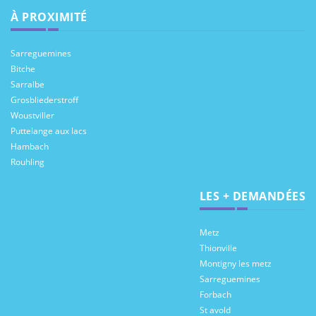
À PROXIMITÉ
Sarreguemines
Bitche
Sarralbe
Grosbliederstroff
Woustviller
Puttelange aux lacs
Hambach
Rouhling
LES + DEMANDÉES
Metz
Thionville
Montigny les metz
Sarreguemines
Forbach
St avold