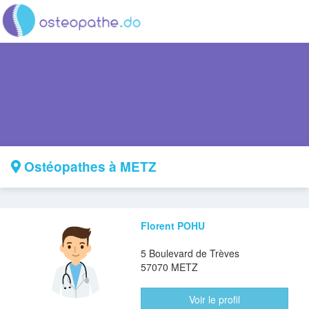
Ostéopathes à METZ
Florent POHU
5 Boulevard de Trèves
57070 METZ
Voir le profil