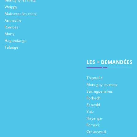
Montigny les metz
Woippy
Maizieres les metz
Amneville
Rombas
Marly
Hagondange
Talange
LES + DEMANDÉES
Thionville
Montigny les metz
Sarreguemines
Forbach
St avold
Yutz
Hayange
Fameck
Creutzwald