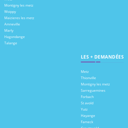
Montigny les metz
Woippy
Maizieres les metz
Amneville
Marly
Hagondange
Talange
LES + DEMANDÉES
Metz
Thionville
Montigny les metz
Sarreguemines
Forbach
St avold
Yutz
Hayange
Fameck