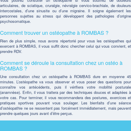
Vous pouvez consulter un osteopathe si vous souffrez de douleurs
articulaires, de sciatique, cruralgie, névralgie cervico-brachiale, de douleurs
intercostales, d’une sinusite ou d’une migraine. Il soigne également les
personnes sujettes au stress qui développent des pathologies d’origine
psychosomatique.
Comment trouver un ostéopathe à ROMBAS ?
Rien de plus simple, nous avons répertorié pour vous les ostéopathes qui
exercent à ROMBAS, il vous suffit donc chercher celui qui vous convient, et
prendre RDV.
Comment se déroule la consultation chez un ostéo à
ROMBAS ?
Une consultation chez un ostéopathe à ROMBAS dure en moyenne 45
minutes. L’ostéopathe va vous observer et vous poser des questions pour
connaître vos antécédents, puis il vérifiera votre mobilité posturale
(anamnèse). Enfin, il vous traitera par des techniques douces et adaptées à
votre cas. Pour terminer, il vous recommandera des postures, exercices et
pratiques sportives pouvant vous soulager. Les bienfaits d’une séance
d’ostéopathie ne se ressentent pas forcément immédiatement, mais peuvent
prendre quelques jours avant d’être perçus.