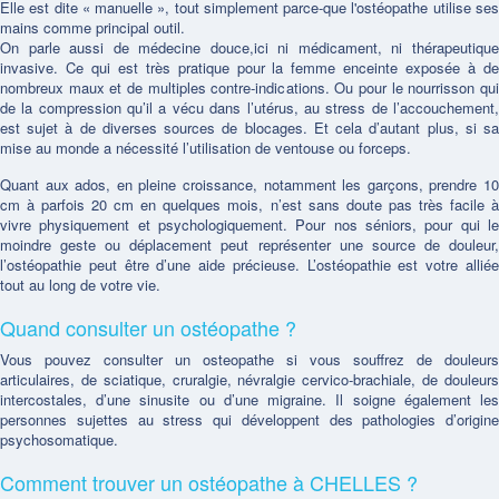
Elle est dite « manuelle », tout simplement parce-que l'ostéopathe utilise ses
mains comme principal outil.
On parle aussi de médecine douce,ici ni médicament, ni thérapeutique
invasive. Ce qui est très pratique pour la femme enceinte exposée à de
nombreux maux et de multiples contre-indications. Ou pour le nourrisson qui
de la compression qu’il a vécu dans l’utérus, au stress de l’accouchement,
est sujet à de diverses sources de blocages. Et cela d’autant plus, si sa
mise au monde a nécessité l’utilisation de ventouse ou forceps.
Quant aux ados, en pleine croissance, notamment les garçons, prendre 10
cm à parfois 20 cm en quelques mois, n’est sans doute pas très facile à
vivre physiquement et psychologiquement. Pour nos séniors, pour qui le
moindre geste ou déplacement peut représenter une source de douleur,
l’ostéopathie peut être d’une aide précieuse. L’ostéopathie est votre alliée
tout au long de votre vie.
Quand consulter un ostéopathe ?
Vous pouvez consulter un osteopathe si vous souffrez de douleurs
articulaires, de sciatique, cruralgie, névralgie cervico-brachiale, de douleurs
intercostales, d’une sinusite ou d’une migraine. Il soigne également les
personnes sujettes au stress qui développent des pathologies d’origine
psychosomatique.
Comment trouver un ostéopathe à CHELLES ?