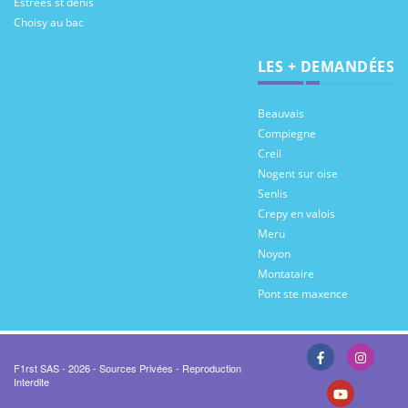
Estrees st denis
Choisy au bac
LES + DEMANDÉES
Beauvais
Compiegne
Creil
Nogent sur oise
Senlis
Crepy en valois
Meru
Noyon
Montataire
Pont ste maxence
F1rst SAS - 2026 - Sources Privées - Reproduction
Interdite