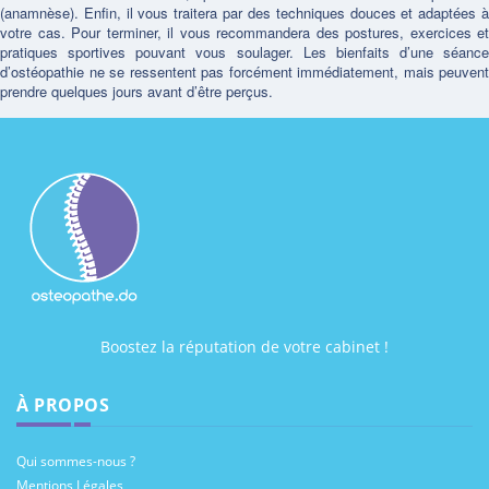
(anamnèse). Enfin, il vous traitera par des techniques douces et adaptées à
votre cas. Pour terminer, il vous recommandera des postures, exercices et
pratiques sportives pouvant vous soulager. Les bienfaits d’une séance
d’ostéopathie ne se ressentent pas forcément immédiatement, mais peuvent
prendre quelques jours avant d’être perçus.
Boostez la réputation de votre cabinet !
À PROPOS
Qui sommes-nous ?
Mentions Légales