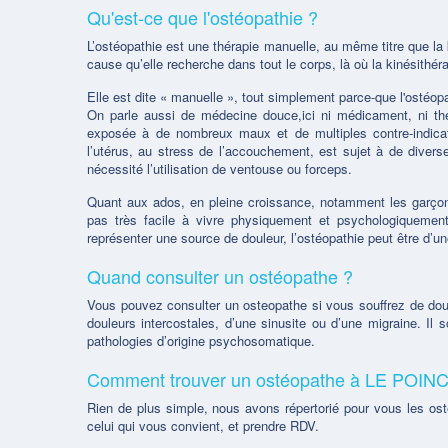
Qu'est-ce que l'ostéopathie ?
L’ostéopathie est une thérapie manuelle, au même titre que la ki
cause qu’elle recherche dans tout le corps, là où la kinésith
Elle est dite « manuelle », tout simplement parce-que l'ostéop
On parle aussi de médecine douce,ici ni médicament, ni thé
exposée à de nombreux maux et de multiples contre-indicat
l’utérus, au stress de l’accouchement, est sujet à de diver
nécessité l’utilisation de ventouse ou forceps.
Quant aux ados, en pleine croissance, notamment les garço
pas très facile à vivre physiquement et psychologiquemen
représenter une source de douleur, l’ostéopathie peut être d’une
Quand consulter un ostéopathe ?
Vous pouvez consulter un osteopathe si vous souffrez de douleu
douleurs intercostales, d’une sinusite ou d’une migraine. Il
pathologies d’origine psychosomatique.
Comment trouver un ostéopathe à LE POI
Rien de plus simple, nous avons répertorié pour vous les o
celui qui vous convient, et prendre RDV.