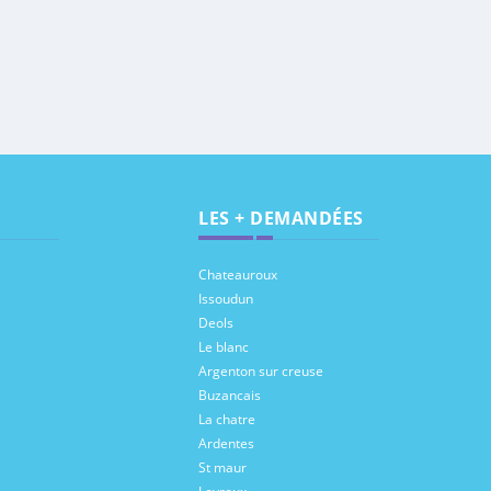
LES + DEMANDÉES
Chateauroux
Issoudun
Deols
Le blanc
Argenton sur creuse
Buzancais
La chatre
Ardentes
St maur