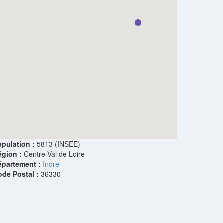
pulation :
5813 (INSEE)
égion :
Centre-Val de Loire
épartement :
Indre
ode Postal :
36330