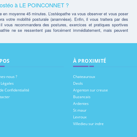
un ostéo à LE POINCONNET ?
 en moyenne 45 minutes. L’ostéopathe va vous observer et vous poser
ra votre mobilité posturale (anamnèse). Enfin, il vous traitera par des
 il vous recommandera des postures, exercices et pratiques sportives
opathie ne se ressentent pas forcément immédiatement, mais peuvent
POS
À PROXIMITÉ
es-nous ?
Chateauroux
 Légales
Deols
de Confidentialité
Argenton sur creuse
tacter
Buzancais
Ardentes
St maur
Levroux
Villedieu sur indre