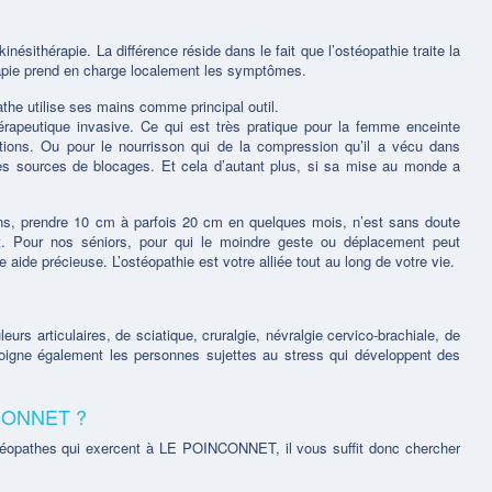
nésithérapie. La différence réside dans le fait que l’ostéopathie traite la
érapie prend en charge localement les symptômes.
athe utilise ses mains comme principal outil.
rapeutique invasive. Ce qui est très pratique pour la femme enceinte
ions. Ou pour le nourrisson qui de la compression qu’il a vécu dans
ses sources de blocages. Et cela d’autant plus, si sa mise au monde a
ns, prendre 10 cm à parfois 20 cm en quelques mois, n’est sans doute
t. Pour nos séniors, pour qui le moindre geste ou déplacement peut
 aide précieuse. L’ostéopathie est votre alliée tout au long de votre vie.
rs articulaires, de sciatique, cruralgie, névralgie cervico-brachiale, de
 soigne également les personnes sujettes au stress qui développent des
NCONNET ?
stéopathes qui exercent à LE POINCONNET, il vous suffit donc chercher