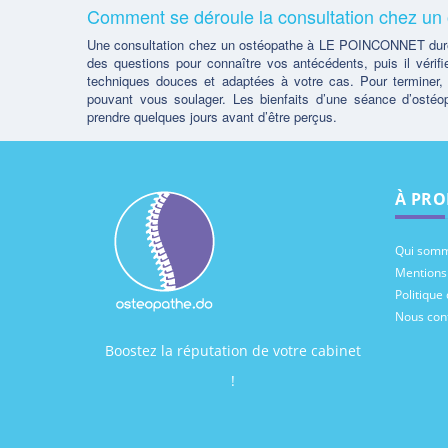
Comment se déroule la consultation chez 
Une consultation chez un ostéopathe à LE POINCONNET dure
des questions pour connaître vos antécédents, puis il vérifie
techniques douces et adaptées à votre cas. Pour terminer,
pouvant vous soulager. Les bienfaits d’une séance d’osté
prendre quelques jours avant d’être perçus.
À PRO
Qui somm
Mentions
Politique 
Nous con
Boostez la réputation de votre cabinet
!