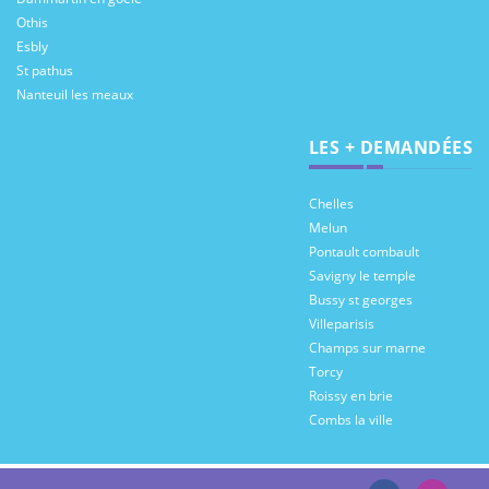
Othis
Esbly
St pathus
Nanteuil les meaux
LES + DEMANDÉES
Chelles
Melun
Pontault combault
Savigny le temple
Bussy st georges
Villeparisis
Champs sur marne
Torcy
Roissy en brie
Combs la ville