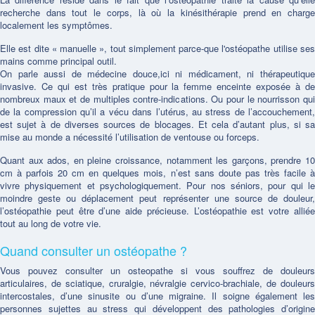
recherche dans tout le corps, là où la kinésithérapie prend en charge
localement les symptômes.
Elle est dite « manuelle », tout simplement parce-que l'ostéopathe utilise ses
mains comme principal outil.
On parle aussi de médecine douce,ici ni médicament, ni thérapeutique
invasive. Ce qui est très pratique pour la femme enceinte exposée à de
nombreux maux et de multiples contre-indications. Ou pour le nourrisson qui
de la compression qu’il a vécu dans l’utérus, au stress de l’accouchement,
est sujet à de diverses sources de blocages. Et cela d’autant plus, si sa
mise au monde a nécessité l’utilisation de ventouse ou forceps.
Quant aux ados, en pleine croissance, notamment les garçons, prendre 10
cm à parfois 20 cm en quelques mois, n’est sans doute pas très facile à
vivre physiquement et psychologiquement. Pour nos séniors, pour qui le
moindre geste ou déplacement peut représenter une source de douleur,
l’ostéopathie peut être d’une aide précieuse. L’ostéopathie est votre alliée
tout au long de votre vie.
Quand consulter un ostéopathe ?
Vous pouvez consulter un osteopathe si vous souffrez de douleurs
articulaires, de sciatique, cruralgie, névralgie cervico-brachiale, de douleurs
intercostales, d’une sinusite ou d’une migraine. Il soigne également les
personnes sujettes au stress qui développent des pathologies d’origine